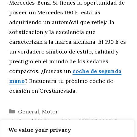
Mercedes-Benz. Si tienes la oportunidad de
poseer un Mercedes 190 E, estarás
adquiriendo un automóvil que refleja la
sofisticación y la excelencia que
caracterizan a la marca alemana. El 190 E es
un verdadero símbolo de estilo, calidad y
prestigio en el mundo de los sedanes
compactos. ¿Buscas un
coche de segunda
mano
? Encuentra tu próximo coche de
ocasión en Crestanevada.
Categorías
General
,
Motor
Suzuki V-Strom 800 y GSX-8S 2023: Dos
We value your privacy
Mundos, Una Emoción