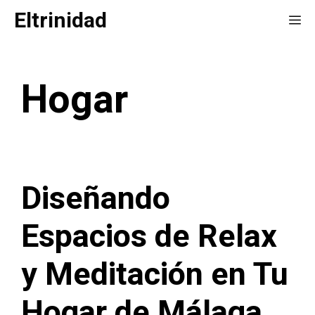
Saltar
Eltrinidad
Me
al
contenido
Hogar
Diseñando
Espacios de Relax
y Meditación en Tu
Hogar de Málaga