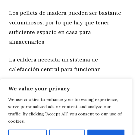
Los pellets de madera pueden ser bastante
voluminosos, por lo que hay que tener
suficiente espacio en casa para
almacenarlos
La caldera necesita un sistema de
calefacción central para funcionar.
We value your privacy
Categorías
General
,
Hogar
Nissan Juke 2019
We use cookies to enhance your browsing experience,
serve personalized ads or content, and analyze our
¿Cuál es la diferencia entre SEO y PPC?
traffic. By clicking "Accept All", you consent to our use of
cookies.