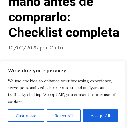
mano antes de
comprarlo:
Checklist completa
10/02/2025
por
Claire
Comprar un coche de segunda mano puede
We value your privacy
ser una excelente forma de ahorrar dinero,
We use cookies to enhance your browsing experience,
pero también puede ser arriesgado si no
serve personalized ads or content, and analyze our
sabes qué aspectos revisar antes de tomar la
traffic. By clicking "Accept All", you consent to our use of
cookies.
decisión. Un vehículo usado puede tener
vicios ocultos que, si no se detectan a
Customize
Reject All
Accept All
tiempo, podrían convertirse en problemas