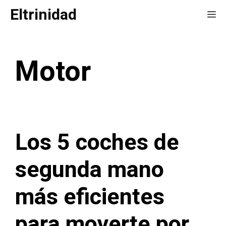
Saltar
Eltrinidad
Me
al
contenido
Motor
Los 5 coches de
segunda mano
más eficientes
para moverte por