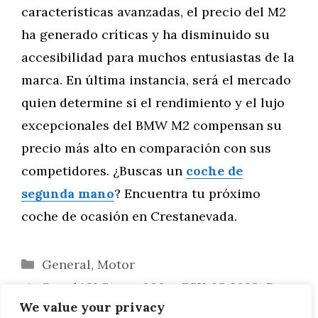
características avanzadas, el precio del M2
ha generado críticas y ha disminuido su
accesibilidad para muchos entusiastas de la
marca. En última instancia, será el mercado
quien determine si el rendimiento y el lujo
excepcionales del BMW M2 compensan su
precio más alto en comparación con sus
competidores. ¿Buscas un
coche de
segunda mano
? Encuentra tu próximo
coche de ocasión en Crestanevada.
Categorías
General
,
Motor
Suzuki V-Strom 800 y GSX-8S 2023: Dos
We value your privacy
Mundos, Una Emoción