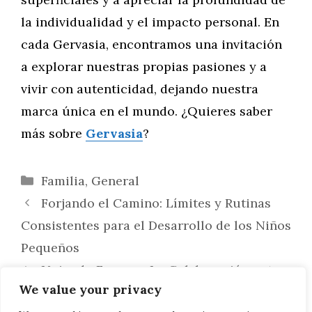
la individualidad y el impacto personal. En
cada Gervasia, encontramos una invitación
a explorar nuestras propias pasiones y a
vivir con autenticidad, dejando nuestra
marca única en el mundo. ¿Quieres saber
más sobre
Gervasia
?
Categorías
Familia
,
General
Forjando el Camino: Límites y Rutinas
Consistentes para el Desarrollo de los Niños
Pequeños
Uniendo Fuerzas: La Colaboración entre
We value your privacy
Lightning Motorcycles y Empresas de