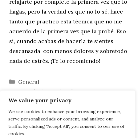
relajarte por completo la primera vez que lo
hagas, pero la verdad es que no lo sé, hace
tanto que practico esta técnica que no me
acuerdo de la primera vez que la probé. Eso
sí, cuando acabas de hacerla te sientes
descansada, con menos dolores y sobretodo
nada de estrés. ¡Te lo recomiendo!
Categorías
General
Cirugía de Banda Gástrica
We value your privacy
Laparoscópica
Entender los anuncios de Twitter y
We use cookies to enhance your browsing experience,
serve personalized ads or content, and analyze our
decidir si son una buena opción para ti
traffic. By clicking "Accept All", you consent to our use of
cookies.