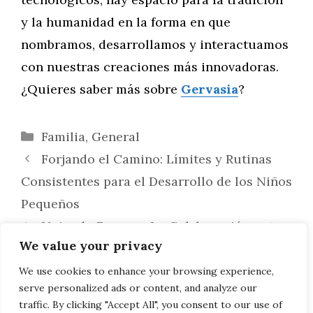
y la humanidad en la forma en que
nombramos, desarrollamos y interactuamos
con nuestras creaciones más innovadoras.
¿Quieres saber más sobre
Gervasia
?
Categorías
Familia
,
General
Forjando el Camino: Límites y Rutinas
Consistentes para el Desarrollo de los Niños
Pequeños
Uniendo Fuerzas: La Colaboración entre
We value your privacy
Lightning Motorcycles y Empresas de
Movilidad Eléctrica para Impulsar la
We use cookies to enhance your browsing experience,
serve personalized ads or content, and analyze our
Innovación y el Crecimiento Conjunto
traffic. By clicking "Accept All", you consent to our use of