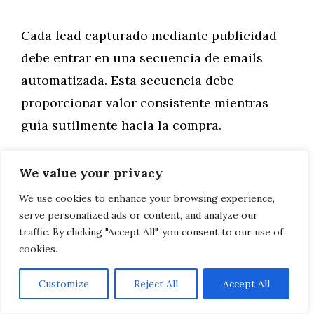
Cada lead capturado mediante publicidad
debe entrar en una secuencia de emails
automatizada. Esta secuencia debe
proporcionar valor consistente mientras
guía sutilmente hacia la compra.
Los primeros emails construyen relación y
We value your privacy
entregan el valor prometido. Si ofreciste
We use cookies to enhance your browsing experience,
una guía descargable, ese primer email la
serve personalized ads or content, and analyze our
traffic. By clicking "Accept All", you consent to our use of
entrega de inmediato. Los siguientes
cookies.
profundizan en el tema, responden
preguntas comunes y presentan historias de
Customize
Reject All
Accept All
éxito de clientes.