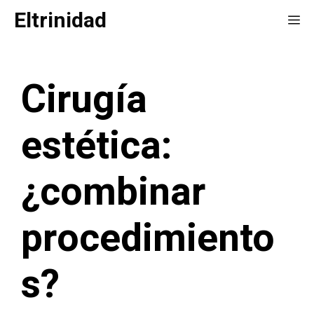
Saltar
Eltrinidad
Me
al
contenido
Cirugía
estética:
¿combinar
procedimiento
s?